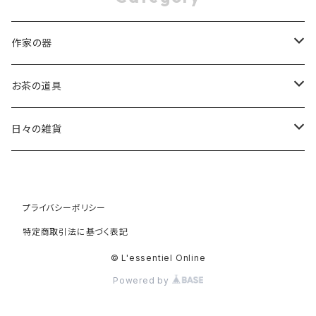
作家の器
稲葉 周子 Chikako Inaba
お茶の道具
片瀬 和宏 Kazuhiro Katase
茶杓
日々の雑貨
斎藤 知 Tomo Saito
茶筅
オリーブウッド
プライバシーポリシー
高橋 朋子 Tomoko Saito
棗
天然素材
特定商取引法に基づく表記
白蝶貝
竹村 友里 Yuri Takemura
振出
カゴ
© L'essentiel Online
Powered by
水牛
田澤 祐介 Yusuke Tazawa
道具袋 大
バブーシュ