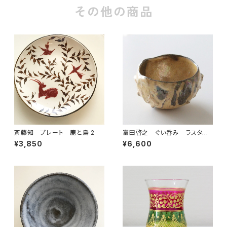
その他の商品
斎藤知 プレート 鹿と鳥 2
富田啓之 ぐい呑み ラスター
彩 イエロー
¥3,850
¥6,600