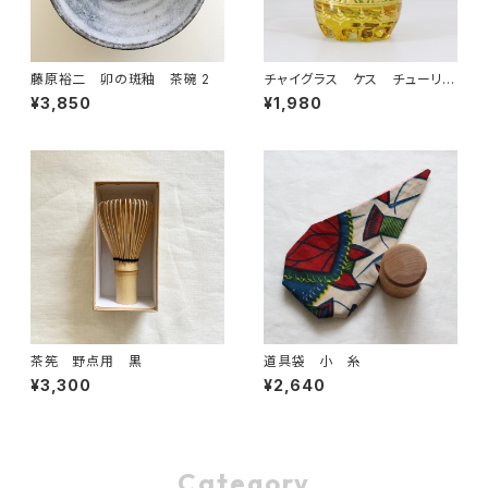
藤原裕二 卯の斑釉 茶碗 2
チャイグラス ケス チューリッ
プ ピンク×グリーン
¥3,850
¥1,980
茶筅 野点用 黒
道具袋 小 糸
¥3,300
¥2,640
Category