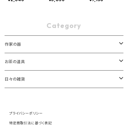
Category
作家の器
稲葉 周子 Chikako Inaba
お茶の道具
片瀬 和宏 Kazuhiro Katase
茶杓
日々の雑貨
斎藤 知 Tomo Saito
茶筅
オリーブウッド
高橋 朋子 Tomoko Saito
棗
天然素材
プライバシーポリシー
特定商取引法に基づく表記