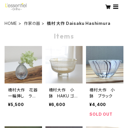
HOME
作家の器
橋村 大作 Daisaku Hashimura
Items
橋村大作 花器
橋村大作 小
橋村大作 小
一輪挿し ライ
鉢 HAKU ゴー
鉢 ブラック
トブルー
ルド
¥5,500
¥6,600
¥4,400
SOLD OUT