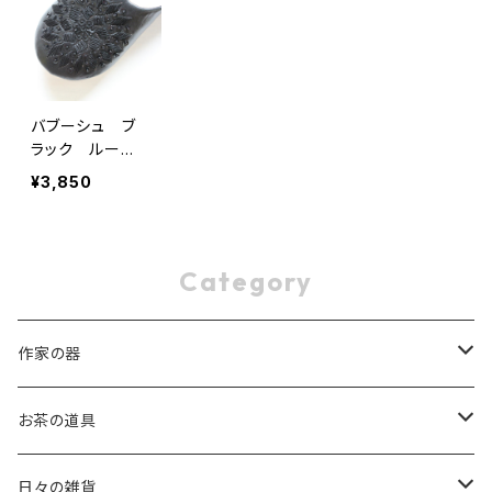
バブーシュ ブ
ラック ルーム
シューズ
¥3,850
Category
作家の器
稲葉 周子 Chikako Inaba
お茶の道具
片瀬 和宏 Kazuhiro Katase
茶杓
日々の雑貨