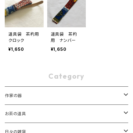
道具袋 茶杓用
道具袋 茶杓
クロック
用 ナンバー
¥1,650
¥1,650
Category
作家の器
稲葉 周子 Chikako Inaba
お茶の道具
片瀬 和宏 Kazuhiro Katase
茶杓
日々の雑貨