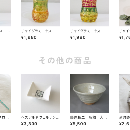
ス チ
チャイグラス ケス チ
チャイグラス ケス チ
チャイ
ド×ブ
ューリップ グリーン×
ューリップ ピンク×グ
ッド
¥1,980
¥1,980
¥1,7
オレンジ
リーン
その他の商品
ブロッ
ヘスアルド フェルナンデ
藤原裕二 灰釉 大
道具
ス-ブラボ 角小皿 ホ
鉢 グレー
¥3,300
¥5,500
¥2,
ワイト １