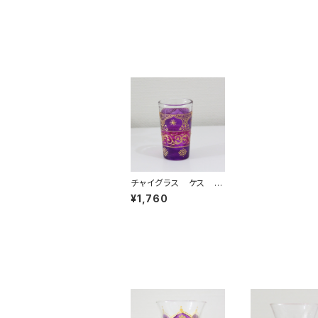
チャイグラス ケス パ
ープル
¥1,760