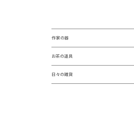
作家の器
稲葉 周子 Chikako Inaba
お茶の道具
片瀬 和宏 Kazuhiro Katase
茶杓
日々の雑貨
斎藤 知 Tomo Saito
茶筅
オリーブウッド
高橋 朋子 Tomoko Saito
棗
天然素材
白蝶貝
竹村 友里 Yuri Takemura
振出
カゴ