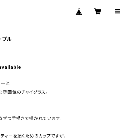
ープル
available
ラーと
な雰囲気のチャイグラス。
点ずつ手描きで描かれています。
トティーを頂くためのカップですが、