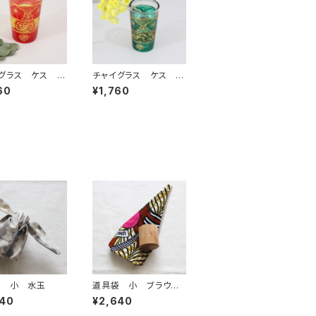
グラス ケス レ
チャイグラス ケス グ
リーン
60
¥1,760
袋 小 水玉
道具袋 小 ブラウン/
ピンク
640
¥2,640