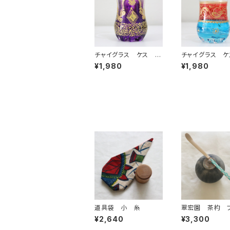
チャイグラス ケス チ
チャイグラス ケ
ューリップ パープル
ューリップ レッ
¥1,980
¥1,980
ルー
道具袋 小 糸
翠宏園 茶杓 
ク ライトブルー
¥2,640
¥3,300