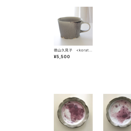
徳山久見子 <korat>
マグカップ グレー
¥5,500