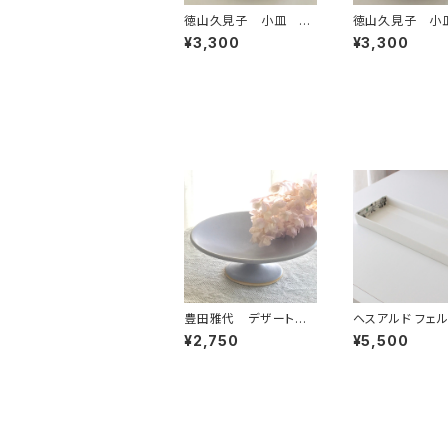
徳山久見子 小皿 ピ
徳山久見子 小
ンク1
ンク2
¥3,300
¥3,300
豊田雅代 デザートカ
ヘスアルド フェ
ップ パープル
ス-ブラボ 長方
¥2,750
¥5,500
ト ホワイト