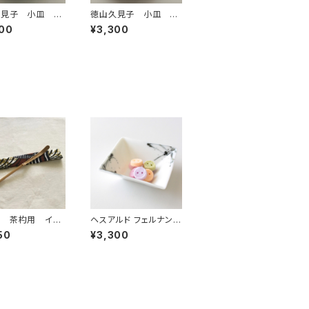
久見子 小皿 ゴ
徳山久見子 小皿 ブ
3
ルー1
00
¥3,300
袋 茶杓用 イエ
ヘスアルド フェルナンデ
ロー/ブラウン 2
ス-ブラボ 角小皿 ホ
50
¥3,300
ワイト 2