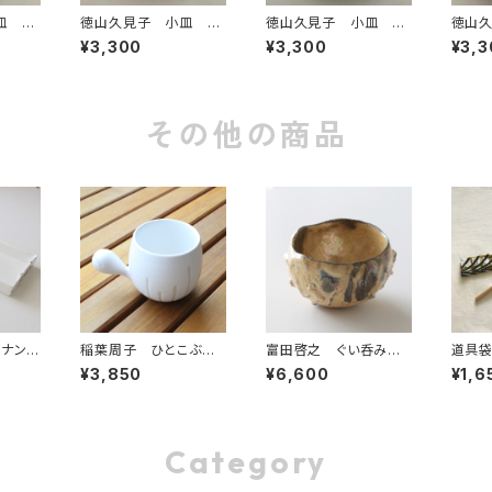
皿 ピ
徳山久見子 小皿 ゴ
徳山久見子 小皿 ゴ
徳山
ールド1
ールド2
ールド
¥3,300
¥3,300
¥3,3
その他の商品
ルナンデ
稲葉周子 ひとこぶカッ
富田啓之 ぐい呑み
道具
プレー
プ ホワイト 1
ラスター彩 イエロー
¥3,850
¥6,600
¥1,6
Category