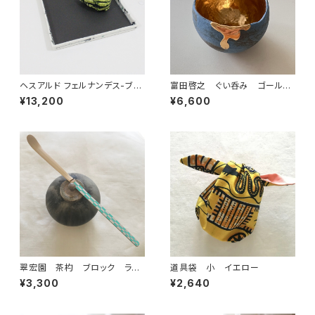
ヘスアルド フェルナンデス-ブラ
富田啓之 ぐい呑み ゴールド/
ボ 正方プレート ブラック
ブルー
¥13,200
¥6,600
翠宏園 茶杓 ブロック ライ
道具袋 小 イエロー
トブルー
¥3,300
¥2,640