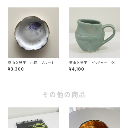
徳山久見子 小皿 ブルー1
徳山久見子 ピッチャー グリ
ーン 1
¥3,300
¥4,180
その他の商品