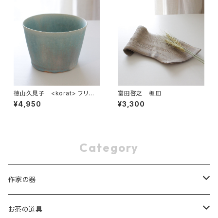
徳山久見子 <korat> フリー
富田啓之 板皿
カップ ブルー 1
¥4,950
¥3,300
Category
作家の器
稲葉 周子 Chikako Inaba
お茶の道具