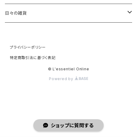
片瀬 和宏 Kazuhiro Katase
茶杓
日々の雑貨
斎藤 知 Tomo Saito
茶筅
オリーブウッド
プライバシーポリシー
高橋 朋子 Tomoko Saito
棗
天然素材
特定商取引法に基づく表記
白蝶貝
竹村 友里 Yuri Takemura
振出
カゴ
© L'essentiel Online
Powered by
水牛
田澤 祐介 Yusuke Tazawa
道具袋 大
バブーシュ
徳田 吉美 Yoshiki Tokuda
道具袋 中
チャイグラス
徳山 久見子 Kumiko Tokuyama
道具袋 小
ショップに質問する