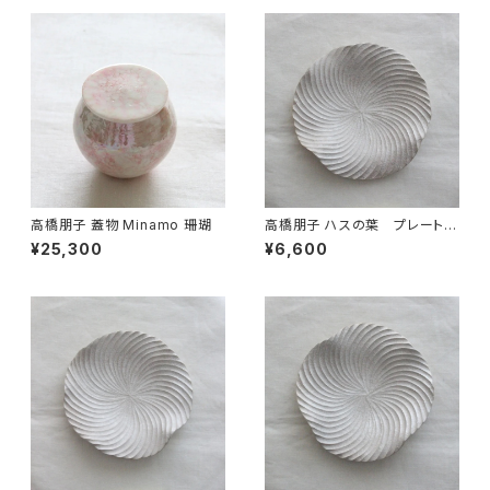
高橋朋子 蓋物 Minamo 珊瑚
高橋朋子 ハスの葉 プレート
シルバー 1
¥25,300
¥6,600