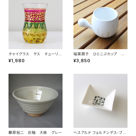
チャイグラス ケス チューリッ
稲葉周子 ひとこぶカップ ホ
プ ピンク×グリーン
ワイト 1
¥1,980
¥3,850
藤原裕二 灰釉 大鉢 グレー
ヘスアルド フェルナンデス-ブラ