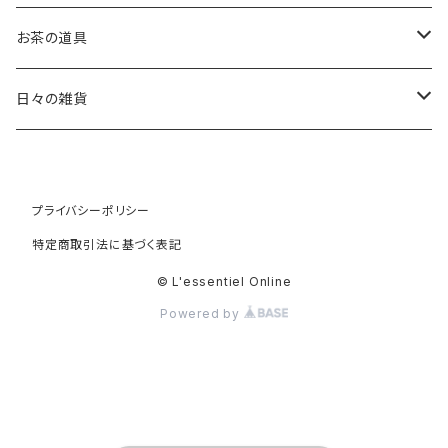
稲葉 周子 Chikako Inaba
お茶の道具
片瀬 和宏 Kazuhiro Katase
茶杓
日々の雑貨
斎藤 知 Tomo Saito
茶筅
オリーブウッド
プライバシーポリシー
高橋 朋子 Tomoko Saito
棗
天然素材
特定商取引法に基づく表記
白蝶貝
竹村 友里 Yuri Takemura
振出
カゴ
© L'essentiel Online
Powered by
水牛
田澤 祐介 Yusuke Tazawa
道具袋 大
バブーシュ
徳田 吉美 Yoshiki Tokuda
道具袋 中
チャイグラス