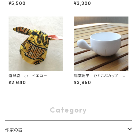
ボ 角小皿 ホワイト １
¥5,500
¥3,300
道具袋 小 イエロー
稲葉周子 ひとこぶカップ ホ
ワイト 2
¥2,640
¥3,850
Category
作家の器