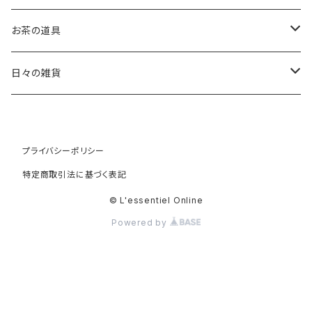
稲葉 周子 Chikako Inaba
お茶の道具
片瀬 和宏 Kazuhiro Katase
茶杓
日々の雑貨
斎藤 知 Tomo Saito
茶筅
オリーブウッド
プライバシーポリシー
高橋 朋子 Tomoko Saito
棗
天然素材
特定商取引法に基づく表記
白蝶貝
竹村 友里 Yuri Takemura
振出
カゴ
© L'essentiel Online
Powered by
水牛
田澤 祐介 Yusuke Tazawa
道具袋 大
バブーシュ
徳田 吉美 Yoshiki Tokuda
道具袋 中
チャイグラス