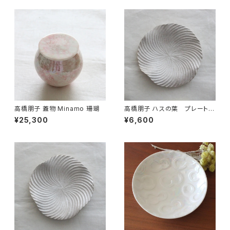
高橋朋子 蓋物 Minamo 珊瑚
高橋朋子 ハスの葉 プレート
シルバー 1
¥25,300
¥6,600