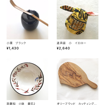
小棗 ブラック
道具袋 小 イエロー
¥1,430
¥2,640
斎藤知 小鉢 蒼花2
オリーブウッド カッティングボ