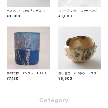
ヘスアルド フェルナンデス-ブラ
オリーブウッド カッティングボ
ボ 角小皿 ホワイト １
ード 小 1
¥3,300
¥3,080
橋村大作 タンブラー HAKU
富田啓之 ぐい呑み ラスター
ブルー
彩 イエロー
¥7,150
¥6,600
Category