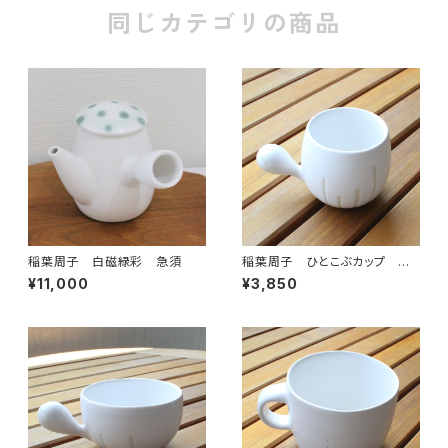
同じカテゴリの商品
稲葉周子 白磁緑彩 急須
稲葉周子 ひとこぶカップ ホ
ワイト 1
¥11,000
¥3,850