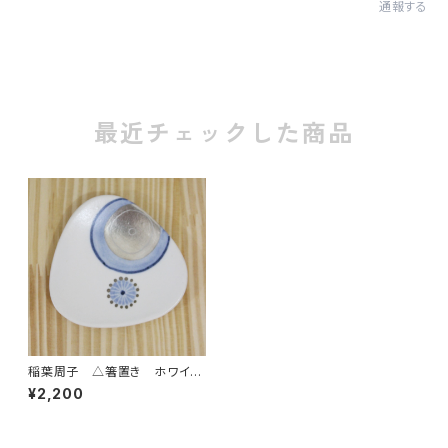
通報する
最近チェックした商品
稲葉周子 △箸置き ホワイト
1
¥2,200