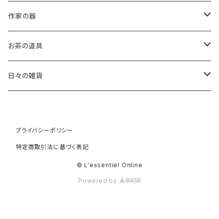
作家の器
稲葉 周子 Chikako Inaba
お茶の道具
片瀬 和宏 Kazuhiro Katase
茶杓
日々の雑貨
斎藤 知 Tomo Saito
茶筅
オリーブウッド
プライバシーポリシー
高橋 朋子 Tomoko Saito
棗
天然素材
特定商取引法に基づく表記
白蝶貝
竹村 友里 Yuri Takemura
振出
カゴ
© L'essentiel Online
Powered by
水牛
田澤 祐介 Yusuke Tazawa
道具袋 大
バブーシュ