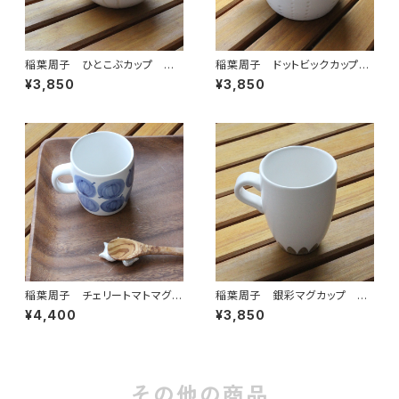
稲葉周子 ひとこぶカップ ホ
稲葉周子 ドットビックカップ
ワイト 2
ホワイト
¥3,850
¥3,850
稲葉周子 チェリートマトマグカ
稲葉周子 銀彩マグカップ ホ
ップ ホワイトxブルー
ワイト
¥4,400
¥3,850
その他の商品