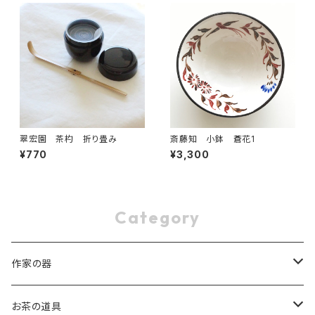
翠宏園 茶杓 折り畳み
斎藤知 小鉢 蒼花1
¥770
¥3,300
Category
作家の器
稲葉 周子 Chikako Inaba
お茶の道具