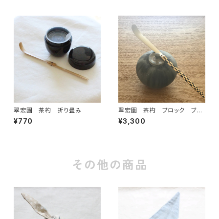
翠宏園 茶杓 折り畳み
翠宏園 茶杓 ブロック ブラ
ック
¥770
¥3,300
その他の商品