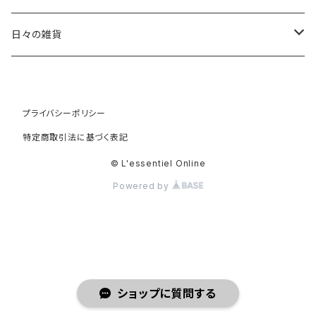
片瀬 和宏 Kazuhiro Katase
茶杓
日々の雑貨
斎藤 知 Tomo Saito
茶筅
オリーブウッド
プライバシーポリシー
高橋 朋子 Tomoko Saito
棗
天然素材
特定商取引法に基づく表記
白蝶貝
竹村 友里 Yuri Takemura
振出
カゴ
© L'essentiel Online
Powered by
水牛
田澤 祐介 Yusuke Tazawa
道具袋 大
バブーシュ
徳田 吉美 Yoshiki Tokuda
道具袋 中
チャイグラス
徳山 久見子 Kumiko Tokuyama
道具袋 小
ショップに質問する