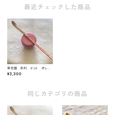
最近チェックした商品
翠宏園 茶杓 ドット オレン
ジ
¥3,300
同じカテゴリの商品